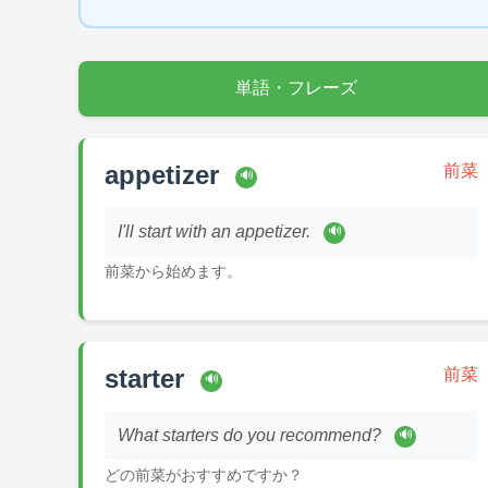
単語・フレーズ
appetizer
前菜
🔊
I'll start with an appetizer.
🔊
前菜から始めます。
starter
前菜
🔊
What starters do you recommend?
🔊
どの前菜がおすすめですか？