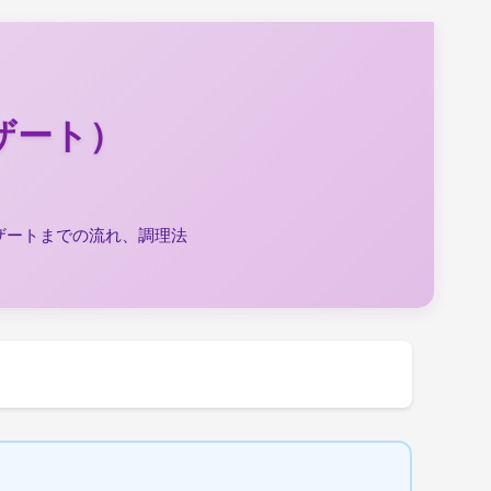
ザート）
ザートまでの流れ、調理法
。