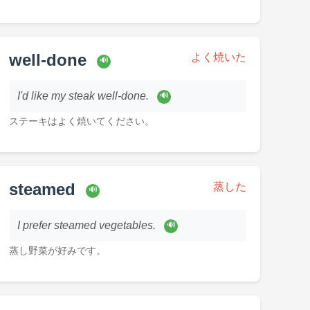
well-done
よく焼いた
🔊
I'd like my steak well-done.
🔊
ステーキはよく焼いてください。
steamed
蒸した
🔊
I prefer steamed vegetables.
🔊
蒸し野菜が好みです。