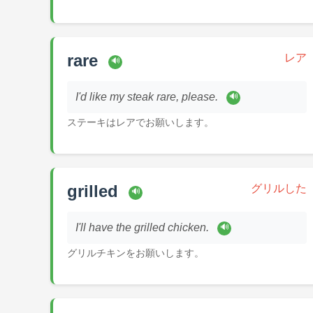
rare
レア
🔊
I'd like my steak rare, please.
🔊
ステーキはレアでお願いします。
grilled
グリルした
🔊
I'll have the grilled chicken.
🔊
グリルチキンをお願いします。