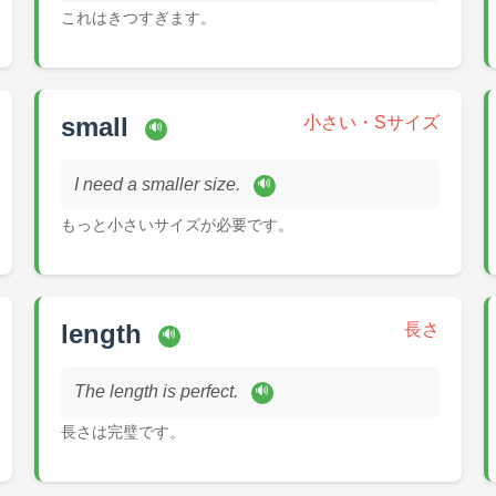
これはきつすぎます。
small
小さい・Sサイズ
🔊
I need a smaller size.
🔊
もっと小さいサイズが必要です。
length
長さ
🔊
The length is perfect.
🔊
長さは完璧です。