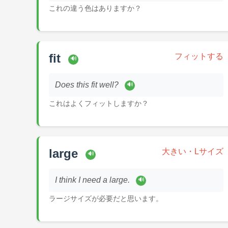
これの違う色はありますか？
fit
フィットする
🔊
Does this fit well?
🔊
これはよくフィットしますか？
large
大きい・Lサイズ
🔊
I think I need a large.
🔊
ラージサイズが必要だと思います。