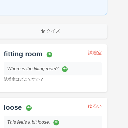
🧠 クイズ
fitting room
試着室
🔊
Where is the fitting room?
🔊
試着室はどこですか？
loose
ゆるい
🔊
This feels a bit loose.
🔊