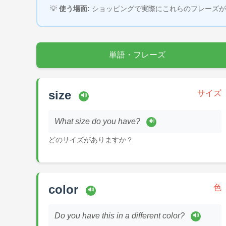
💡
使う場面:
ショッピングで実際にこれらのフレーズが
単語・フレーズ
size
サイズ
🔊
What size do you have?
🔊
どのサイズがありますか？
color
色
🔊
Do you have this in a different color?
🔊