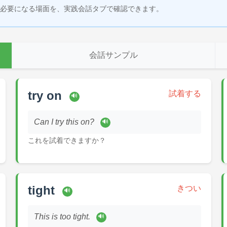
必要になる場面を、実践会話タブで確認できます。
会話サンプル
try on
試着する
🔊
Can I try this on?
🔊
これを試着できますか？
tight
きつい
🔊
This is too tight.
🔊