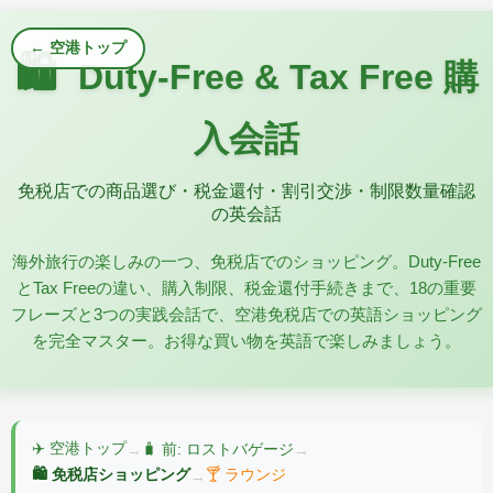
← 空港トップ
🛍️
Duty-Free & Tax Free 購
入会話
免税店での商品選び・税金還付・割引交渉・制限数量確認
の英会話
海外旅行の楽しみの一つ、免税店でのショッピング。Duty-Free
とTax Freeの違い、購入制限、税金還付手続きまで、18の重要
フレーズと3つの実践会話で、空港免税店での英語ショッピング
を完全マスター。お得な買い物を英語で楽しみましょう。
✈️ 空港トップ
🧳 前: ロストバゲージ
→
→
🛍️ 免税店ショッピング
🍸 ラウンジ
→