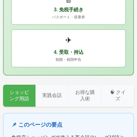
3. 免税手続き
パスポート・搭乗券
✈️
4. 受取・持込
制限・税関申告
ショッピ
お得な購
🧠 クイ
実践会話
ング用語
入術
ズ
📌 このページの要点