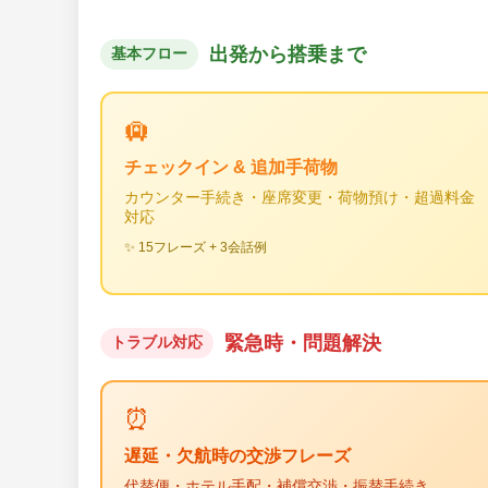
出発から搭乗まで
基本フロー
🛄
チェックイン & 追加手荷物
カウンター手続き・座席変更・荷物預け・超過料金
対応
✨ 15フレーズ + 3会話例
緊急時・問題解決
トラブル対応
⏰
遅延・欠航時の交渉フレーズ
代替便・ホテル手配・補償交渉・振替手続き