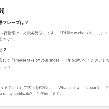
問
語フレーズは？
け→搭乗券受取」です。「I'd like to check in」（チ
が基本です。
は？
「Please take off your shoes」（靴を脱いで
しょう。
トの遅延はありますか？）で状況を確認し、「What time will it 
lay certificate?」と依頼します。