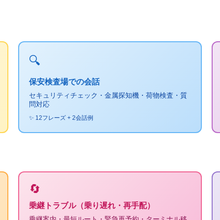
🔍
保安検査場での会話
セキュリティチェック・金属探知機・荷物検査・質
問対応
✨ 12フレーズ + 2会話例
🔄
乗継トラブル（乗り遅れ・再手配）
乗継案内・最短ルート・緊急再予約・ターミナル移